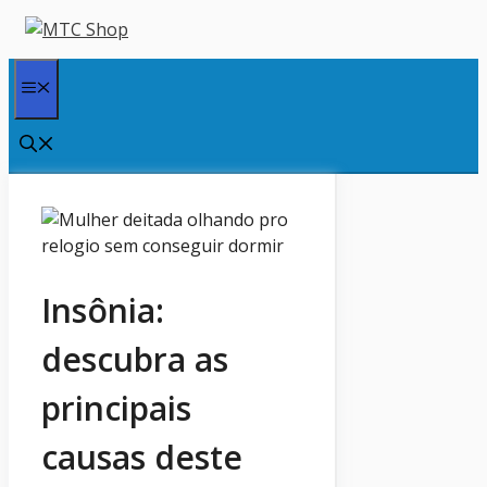
Pular
para
o
Menu
conteúdo
Insônia:
descubra as
principais
causas deste