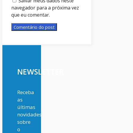
Salvar meus dados neste
navegador para a próxima vez
que eu comentar.
NEWSLETTER
Receba
as
últimas
novidades
sobre
o