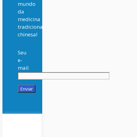
mundo
da
medicina
tradicional
chinesa!
Seu
e-
mail