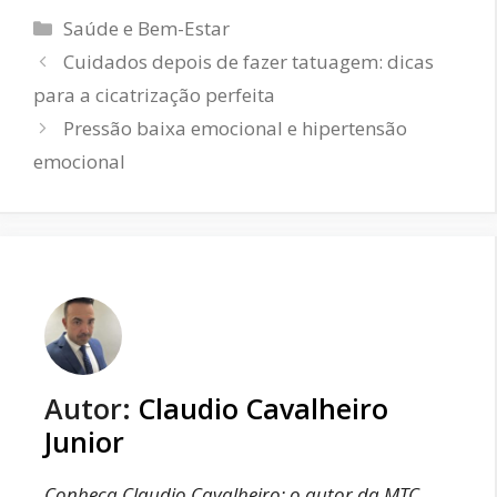
Categorias
Saúde e Bem-Estar
Cuidados depois de fazer tatuagem: dicas
para a cicatrização perfeita
Pressão baixa emocional e hipertensão
emocional
Autor:
Claudio Cavalheiro
Junior
Conheça Claudio Cavalheiro: o autor da MTC