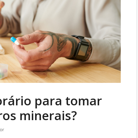
orário para tomar
ros minerais?
ior