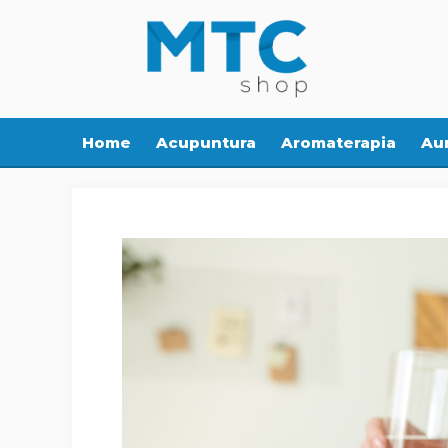
Pular
para
o
conteúdo
Home
Acupuntura
Aromaterapia
Aur