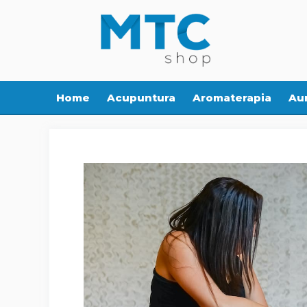
Pular
para
o
conteúdo
Home
Acupuntura
Aromaterapia
Aur