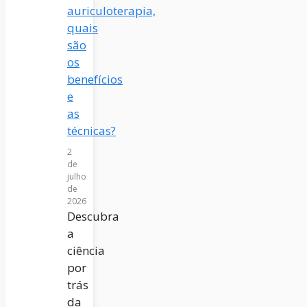
auriculoterapia,
quais
são
os
benefícios
e
as
técnicas?
2
de
julho
de
2026
Descubra
a
ciência
por
trás
da