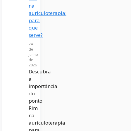
na
auriculoterapia:
para
que
serve?
24
de
junho
de
2026
Descubra
a
importância
do
ponto
Rim
na
auriculoterapia
para