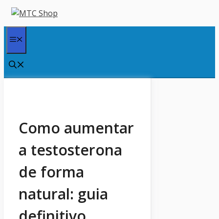
Pular
para
o
Menu
conteúdo
Como aumentar
a testosterona
de forma
natural: guia
definitivo