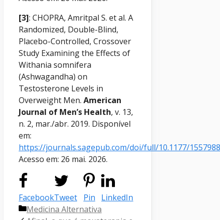
[3]
: CHOPRA, Amritpal S. et al. A
Randomized, Double-Blind,
Placebo-Controlled, Crossover
Study Examining the Effects of
Withania somnifera
(Ashwagandha) on
Testosterone Levels in
Overweight Men.
American
Journal of Men’s Health
, v. 13,
n. 2, mar./abr. 2019. Disponível
em:
https://journals.sagepub.com/doi/full/10.1177/15579
Acesso em: 26 mai. 2026.
Facebook
Tweet
Pin
LinkedIn
Categorias
Medicina Alternativa