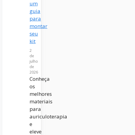
um
guia
para
montar
seu
kit
2
de
julho
de
2026
Conheça
os
melhores
materiais
para
auriculoterapia
e
eleve