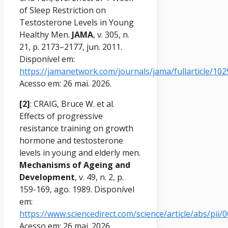
of Sleep Restriction on
Testosterone Levels in Young
Healthy Men.
JAMA
, v. 305, n.
21, p. 2173–2177, jun. 2011.
Disponível em:
https://jamanetwork.com/journals/jama/fullarticle/10
Acesso em: 26 mai. 2026.
[2]
: CRAIG, Bruce W. et al.
Effects of progressive
resistance training on growth
hormone and testosterone
levels in young and elderly men.
Mechanisms of Ageing and
Development
, v. 49, n. 2, p.
159-169, ago. 1989. Disponível
em:
https://www.sciencedirect.com/science/article/abs/pi
Acesso em: 26 mai. 2026.