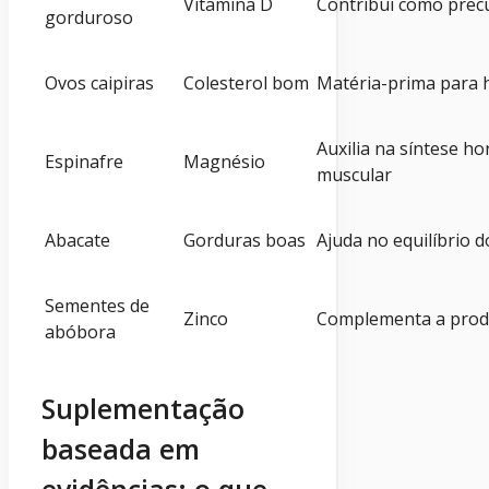
Vitamina D
Contribui como prec
gorduroso
Ovos caipiras
Colesterol bom
Matéria-prima para 
Auxilia na síntese h
Espinafre
Magnésio
muscular
Abacate
Gorduras boas
Ajuda no equilíbrio d
Sementes de
Zinco
Complementa a prod
abóbora
Suplementação
baseada em