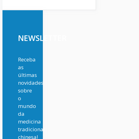
NEWSLETTER
Receba
as
últimas
novidades
sobre
o
mundo
da
medicina
tradicional
chinesa!