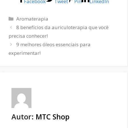
Facebook
Tweet
Pin
LinkedIn
Categorias
Aromaterapia
8 benefícios da auriculoterapia que você
precisa conhecer!
9 melhores óleos essenciais para
experimentar!
Autor:
MTC Shop